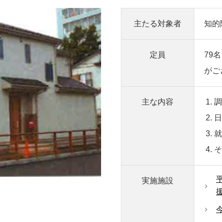
主たる対象者
知的
定員
79
がご
主な内容
調
日
就
そ
実施施設